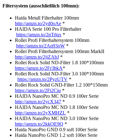
Filtersystem (ausschließlich 100mm):
Haida Metall Filterhalter 100mm
http://amzn.to/2yd0oAe
*
HAIDA Serie 100 Pro Filterhalter
https://amzn.to/2pTrlqx
*
Rollei Profi Filterhaltersystem 100mm
http://amzn.to/2Aq93oW
*
Rollei Profi Filterhaltersystem 100mm MarkII
http://amzn.to/2jiZAbJ
*
Rollei Rock Solid ND-Filter 1.8 100*100mm
https://amzn.to/2Fr3hkA
*
Rollei Rock Solid ND-Filter 3.0 100*100mm
https://amzn.to/2PyzUTV
*
Rollei Rock Solid GND-Filter 1.2 100*150mm
https://amzn.to/2Ft2Ciu
*
HAIDA NanoPro MC ND 0.9 100er Serie
http://amzn.to/2ycX347
*
HAIDA NanoPro MC ND 1.8 100er Serie
http://amzn.to/2yXMHZL
*
HAIDA NanoPro MC ND 3.0 100er Serie
http://amzn.to/2kkOE9Q
*
Haida NanoPro GND 0.9 soft 100er Serie
Haida NanoPro GND 1.2 soft 100er Serie