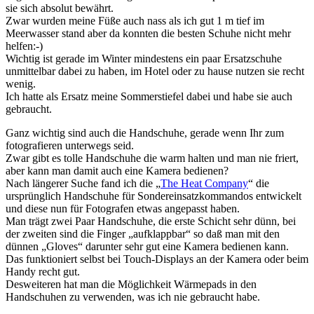
sie sich absolut bewährt.
Zwar wurden meine Füße auch nass als ich gut 1 m tief im
Meerwasser stand aber da konnten die besten Schuhe nicht mehr
helfen:-)
Wichtig ist gerade im Winter mindestens ein paar Ersatzschuhe
unmittelbar dabei zu haben, im Hotel oder zu hause nutzen sie recht
wenig.
Ich hatte als Ersatz meine Sommerstiefel dabei und habe sie auch
gebraucht.
Ganz wichtig sind auch die Handschuhe, gerade wenn Ihr zum
fotografieren unterwegs seid.
Zwar gibt es tolle Handschuhe die warm halten und man nie friert,
aber kann man damit auch eine Kamera bedienen?
Nach längerer Suche fand ich die „
The Heat Company
“ die
ursprünglich Handschuhe für Sondereinsatzkommandos entwickelt
und diese nun für Fotografen etwas angepasst haben.
Man trägt zwei Paar Handschuhe, die erste Schicht sehr dünn, bei
der zweiten sind die Finger „aufklappbar“ so daß man mit den
dünnen „Gloves“ darunter sehr gut eine Kamera bedienen kann.
Das funktioniert selbst bei Touch-Displays an der Kamera oder beim
Handy recht gut.
Desweiteren hat man die Möglichkeit Wärmepads in den
Handschuhen zu verwenden, was ich nie gebraucht habe.