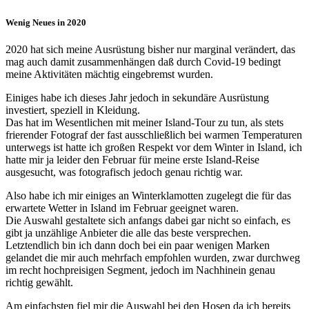
Wenig Neues in 2020
2020 hat sich meine Ausrüstung bisher nur marginal verändert, das
mag auch damit zusammenhängen daß durch Covid-19 bedingt
meine Aktivitäten mächtig eingebremst wurden.
Einiges habe ich dieses Jahr jedoch in sekundäre Ausrüstung
investiert, speziell in Kleidung.
Das hat im Wesentlichen mit meiner Island-Tour zu tun, als stets
frierender Fotograf der fast ausschließlich bei warmen Temperaturen
unterwegs ist hatte ich großen Respekt vor dem Winter in Island, ich
hatte mir ja leider den Februar für meine erste Island-Reise
ausgesucht, was fotografisch jedoch genau richtig war.
Also habe ich mir einiges an Winterklamotten zugelegt die für das
erwartete Wetter in Island im Februar geeignet waren.
Die Auswahl gestaltete sich anfangs dabei gar nicht so einfach, es
gibt ja unzählige Anbieter die alle das beste versprechen.
Letztendlich bin ich dann doch bei ein paar wenigen Marken
gelandet die mir auch mehrfach empfohlen wurden, zwar durchweg
im recht hochpreisigen Segment, jedoch im Nachhinein genau
richtig gewählt.
Am einfachsten fiel mir die Auswahl bei den Hosen da ich bereits