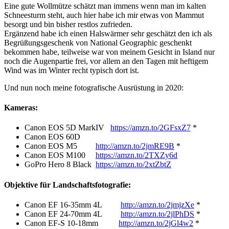
Eine gute Wollmütze schätzt man immens wenn man im kalten
Schneesturm steht, auch hier habe ich mir etwas von Mammut
besorgt und bin bisher restlos zufrieden.
Ergänzend habe ich einen Halswärmer sehr geschätzt den ich als
Begrüßungsgeschenk von National Geographic geschenkt
bekommen habe, teilweise war von meinem Gesicht in Island nur
noch die Augenpartie frei, vor allem an den Tagen mit heftigem
Wind was im Winter recht typisch dort ist.
Und nun noch meine fotografische Ausrüstung in 2020:
Kameras:
Canon EOS 5D MarkIV
https://amzn.to/2GFsxZ7
*
Canon EOS 60D
Canon EOS M5
http://amzn.to/2jmRE9B
*
Canon EOS M100
https://amzn.to/2TXZy6d
GoPro Hero 8 Black
https://amzn.to/2xtZbtZ
Objektive für Landschaftsfotografie:
Canon EF 16-35mm 4L
http://amzn.to/2jmjzXe
*
Canon EF 24-70mm 4L
http://amzn.to/2jlPhDS
*
Canon EF-S 10-18mm
http://amzn.to/2jGl4w2
*