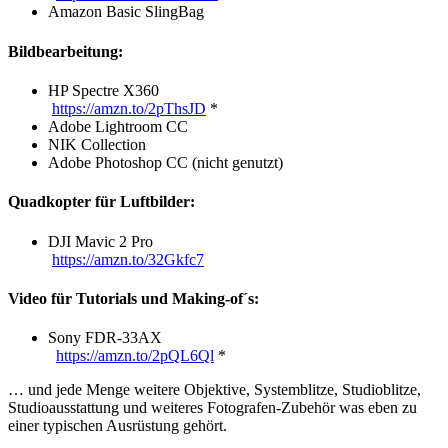
Amazon Basic SlingBag
Bildbearbeitung:
HP Spectre X360
https://amzn.to/2pThsJD
*
Adobe Lightroom CC
NIK Collection
Adobe Photoshop CC (nicht genutzt)
Quadkopter für Luftbilder:
DJI Mavic 2 Pro
https://amzn.to/32Gkfc7
Video für Tutorials und Making-of´s:
Sony FDR-33AX
https://amzn.to/2pQL6Ql
*
… und jede Menge weitere Objektive, Systemblitze, Studioblitze,
Studioausstattung und weiteres Fotografen-Zubehör was eben zu
einer typischen Ausrüstung gehört.