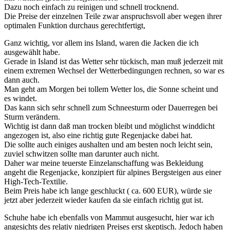
Dazu noch einfach zu reinigen und schnell trocknend.
Die Preise der einzelnen Teile zwar anspruchsvoll aber wegen ihrer
optimalen Funktion durchaus gerechtfertigt,
Ganz wichtig, vor allem ins Island, waren die Jacken die ich
ausgewählt habe.
Gerade in Island ist das Wetter sehr tückisch, man muß jederzeit mit
einem extremen Wechsel der Wetterbedingungen rechnen, so war es
dann auch.
Man geht am Morgen bei tollem Wetter los, die Sonne scheint und
es windet.
Das kann sich sehr schnell zum Schneesturm oder Dauerregen bei
Sturm verändern.
Wichtig ist dann daß man trocken bleibt und möglichst winddicht
angezogen ist, also eine richtig gute Regenjacke dabei hat.
Die sollte auch einiges aushalten und am besten noch leicht sein,
zuviel schwitzen sollte man darunter auch nicht.
Daher war meine teuerste Einzelanschaffung was Bekleidung
angeht die Regenjacke, konzipiert für alpines Bergsteigen aus einer
High-Tech-Textilie.
Beim Preis habe ich lange geschluckt ( ca. 600 EUR), würde sie
jetzt aber jederzeit wieder kaufen da sie einfach richtig gut ist.
Schuhe habe ich ebenfalls von Mammut ausgesucht, hier war ich
angesichts des relativ niedrigen Preises erst skeptisch. Jedoch haben