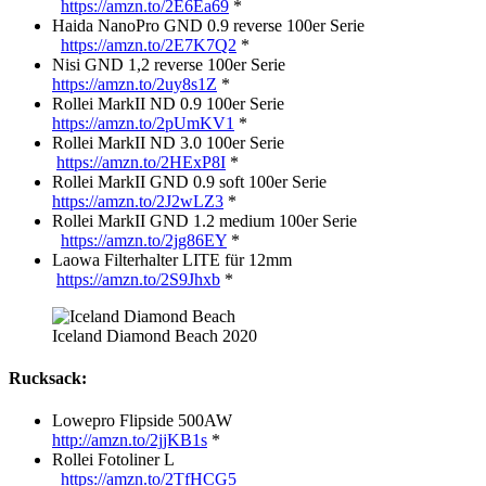
https://amzn.to/2E6Ea69
*
Haida NanoPro GND 0.9 reverse 100er Serie
https://amzn.to/2E7K7Q2
*
Nisi GND 1,2 reverse 100er Serie
https://amzn.to/2uy8s1Z
*
Rollei MarkII ND 0.9 100er Serie
https://amzn.to/2pUmKV1
*
Rollei MarkII ND 3.0 100er Serie
https://amzn.to/2HExP8I
*
Rollei MarkII GND 0.9 soft 100er Serie
https://amzn.to/2J2wLZ3
*
Rollei MarkII GND 1.2 medium 100er Serie
https://amzn.to/2jg86EY
*
Laowa Filterhalter LITE für 12mm
https://amzn.to/2S9Jhxb
*
Iceland Diamond Beach 2020
Rucksack:
Lowepro Flipside 500AW
http://amzn.to/2jjKB1s
*
Rollei Fotoliner L
https://amzn.to/2TfHCG5