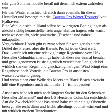
sehr gute Sommermodelle besaß mit denen ich extrem zufrieden
war.
Für den Winter entschied ich mich dann ebenfalls für diesen
Hersteller und besorgte mir die „
Barents Pro Winter Trousers
“ von
Fjallraven.
Eine Wahl die sich in Island selbst bei widrigsten Bedingungen als
absolut richtig herausstellte, sehr angenehm zu tragen, sehr warm,
recht wasserdicht, viele praktische „Taschen“ und nahezu
unkaputtbar.
Vergleichbare Hosen gibt es zwar schon für weniger als einem
Drittel des Preises, aber die Barents Pro ist jeden Cent wert.
Dazu kaufte ich mir eine relativ günstige Regenhose vom US-
Hersteller Columbia, allerdings habe ich diese nur einmal benutzt
und genaugenommen ist sie eigentlich verzichtbar. Lediglich bei
wirklich starkem Regen und gleichzeitig heftigem Wind bringt eine
Regenhose noch Vorteile, die Barents Pro ist ansonsten
wasserabweisend genug.
Und wenn einen eine Welle des Meers am Black Beach erwischt
hilft eine Regenhose auch nicht mehr:-) – ist mit passiert –
Ansonsten habe ich mich nach längerer Suche für den Schweizer
Hersteller „Mammut“ und den US-Hersteller Columbia entschieden.
Auf die Zwiebel-Methode basierend habe ich mir einige Oberteile
besorgt, alle recht dünn und leicht, allerdings optimal wärmend und
mit wirklich großem Tragekomfort.