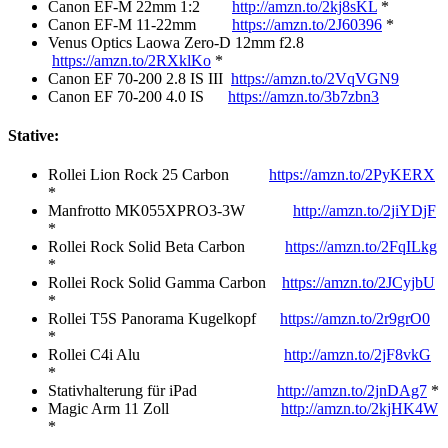
Canon EF-M 22mm 1:2
http://amzn.to/2kj8sKL
*
Canon EF-M 11-22mm
https://amzn.to/2J60396
*
Venus Optics Laowa Zero-D 12mm f2.8
https://amzn.to/2RXklKo
*
Canon EF 70-200 2.8 IS III
https://amzn.to/2VqVGN9
Canon EF 70-200 4.0 IS
https://amzn.to/3b7zbn3
Stative:
Rollei Lion Rock 25 Carbon
https://amzn.to/2PyKERX
*
Manfrotto MK055XPRO3-3W
http://amzn.to/2jiYDjF
*
Rollei Rock Solid Beta Carbon
https://amzn.to/2FqILkg
*
Rollei Rock Solid Gamma Carbon
https://amzn.to/2JCyjbU
*
Rollei T5S Panorama Kugelkopf
https://amzn.to/2r9grO0
*
Rollei C4i Alu
http://amzn.to/2jF8vkG
*
Stativhalterung für iPad
http://amzn.to/2jnDAg7
*
Magic Arm 11 Zoll
http://amzn.to/2kjHK4W
*