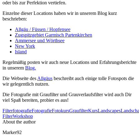
oder bis zur Perfektion vertiefen.
Einzelne dieser Locations haben wir in unserem Blog kurz
beschrieben:
Allgäu / Füssen / Hopfensee
Zugspitzgebiet Garmisch Partenkirchen
Ammersee und Wörthsee
New York
Island
Regelmäßig posten wir auch neue Locations und Erfahrungsberichte
in unserem
Blog.
Die Webseite des
Allgäus
beschreibt auch einige tolle Fotospots die
wir gelegentlich nutzen.
Die Fotografie mit Graufilter und Grauverlaufsfilter wird auch Dir
viel Spaß bereiten, probier es aus!
Filterfotografie
Fotografie
Fotokurs
Graufilter
Kurs
Landscapes
Landschaf
Filter
Workshop
About the author
Marker92