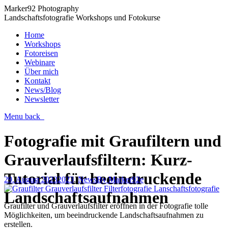
Marker92 Photography
Landschaftsfotografie Workshops und Fotokurse
Home
Workshops
Fotoreisen
Webinare
Über mich
Kontakt
News/Blog
Newsletter
Menu
back
Fotografie mit Graufiltern und
Grauverlaufsfiltern: Kurz-
Tutorial für beeindruckende
29. August 2023
2023
,
News
By
Marker92e
Landschaftsaufnahmen
Graufilter und Grauverlaufsfilter eröffnen in der Fotografie tolle
Möglichkeiten, um beeindruckende Landschaftsaufnahmen zu
erstellen.