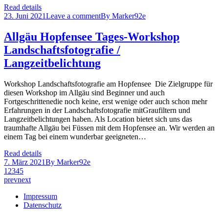
Read details
23. Juni 2021
Leave a comment
By
Marker92e
Allgäu Hopfensee Tages-Workshop
Landschaftsfotografie /
Langzeitbelichtung
Workshop Landschaftsfotografie am Hopfensee Die Zielgruppe für
diesen Workshop im Allgäu sind Beginner und auch
Fortgeschrittenedie noch keine, erst wenige oder auch schon mehr
Erfahrungen in der Landschaftsfotografie mitGraufiltern und
Langzeitbelichtungen haben. Als Location bietet sich uns das
traumhafte Allgäu bei Füssen mit dem Hopfensee an. Wir werden an
einem Tag bei einem wunderbar geeigneten…
Read details
7. März 2021
By
Marker92e
1
2
3
4
5
prev
next
Impressum
Datenschutz