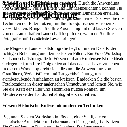
Verlaufsfiltern und
entwickeln und Ihr Portfolio zu erweitern. Durch die Anwendung
von Graufiltern, Verlaufsfiltern und Langzeitbelichtung können Sie
Langzeitbelichtung
beeindruckende Aufnahmen mit einer neuen Dimension erstellen.
Entdecken Sie die Schönheit der Region und lernen Sie, wie Sie die
Techniken der Filter nutzen, um Ihre fotografischen Visionen zu
verwirklichen. Bringen Sie Ihre Ausrüstung mit und lassen Sie sich
von der zauberhaften Landschaft inspirieren, während Sie Ihre
Fotografie auf das nächste Level bringen!
Die Magie der Landschaftsfotografie liegt oft in den Details, der
richtigen Belichtung und den perfekten Filtern. Ein Foto-Workshop
zur Landschaftsfotografie in Füssen und am Hopfensee ist die ideale
Gelegenheit, um Ihre Fähigkeiten auf das nächste Level zu heben.
In diesem Workshop dreht sich alles um die Anwendung von
Graufiltern, Verlaufsfiltern und Langzeitbelichtung, um
atemberaubende Aufnahmen zu kreieren. Entdecken Sie die besten
Fotolocations in dieser malerischen Umgebung und lernen Sie, wie
Sie die Kraft der Filter und Techniken nutzen können, um
Meisterwerke der Landschaftsfotografie zu schaffen.
Füssen: Historische Kulisse mit modernen Techniken
Beginnen Sie den Workshop in Füssen, einer Stadt, die von
historischer Architektur und charmantem Flair geprägt ist. Nutzen
Sie Graufilter, um Bewegung in belebten Straßenszenen zu