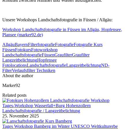
Kontrast zwischen Himmel und Wasser auszugleichen.
Unsere Workshops Landschaftsfotografie in Füssen / Allgäu:
Workshop Landschaftsfotografie in Füssen im Allgäu, Hopfensee,
Plansee (marker92.de)
Allgäu
Bayern
Filterfotografie
Fotografie
Fotografie Kurs
Füssen
Fotokurs
Fotoworkshop
Landschaftsfotografie
Füssen
Graufilter
Graufilter
Langzeitbelichtung
Hopfensee
Fotolocations
Landschaftsfotografie
Langzeitbelichtung
ND-
Filter
Verlaufsfilter Techniken
About the author
Marker92
Related posts
Tages-Workshop Wasserfall+Burg Hohenzollern
Landschaftsfotografie / Langzeitbelichtung
25. November 2025
Tages Workshop Bamberg im Winter UNESCO Weltkulturerbe