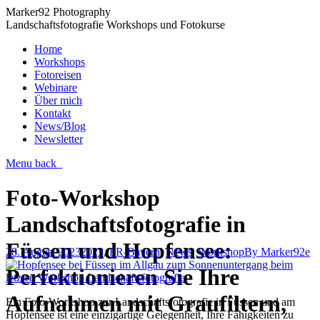
Marker92 Photography
Landschaftsfotografie Workshops und Fotokurse
Home
Workshops
Fotoreisen
Webinare
Über mich
Kontakt
News/Blog
Newsletter
Menu
back
Foto-Workshop
Landschaftsfotografie in
Füssen und Hopfensee:
28. August 2023
2023
,
FR-Bayern
,
News
,
Workshop
By
Marker92e
Perfektionieren Sie Ihre
Aufnahmen mit Graufiltern,
Ein Foto-Workshop zur Landschaftsfotografie in Füssen und am
Hopfensee ist eine einzigartige Gelegenheit, Ihre Fähigkeiten zu