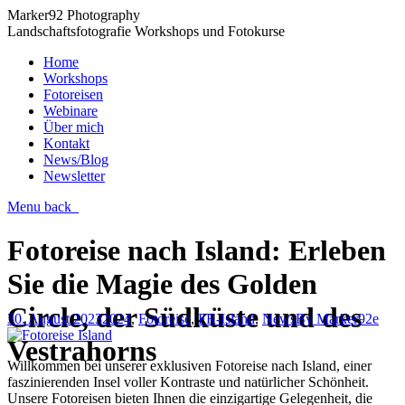
Marker92 Photography
Landschaftsfotografie Workshops und Fotokurse
Home
Workshops
Fotoreisen
Webinare
Über mich
Kontakt
News/Blog
Newsletter
Menu
back
Fotoreise nach Island: Erleben
Sie die Magie des Golden
Circle, der Südküste und des
30. August 2023
2024
,
Fotoreise
,
FR-Island
,
News
By
Marker92e
Vestrahorns
Willkommen bei unserer exklusiven Fotoreise nach Island, einer
faszinierenden Insel voller Kontraste und natürlicher Schönheit.
Unsere Fotoreisen bieten Ihnen die einzigartige Gelegenheit, die