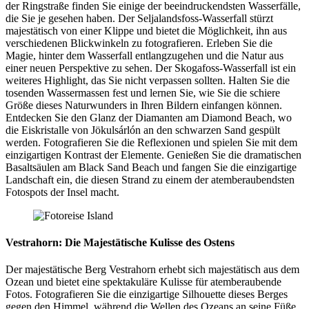
der Ringstraße finden Sie einige der beeindruckendsten Wasserfälle,
die Sie je gesehen haben. Der Seljalandsfoss-Wasserfall stürzt
majestätisch von einer Klippe und bietet die Möglichkeit, ihn aus
verschiedenen Blickwinkeln zu fotografieren. Erleben Sie die
Magie, hinter dem Wasserfall entlangzugehen und die Natur aus
einer neuen Perspektive zu sehen. Der Skogafoss-Wasserfall ist ein
weiteres Highlight, das Sie nicht verpassen sollten. Halten Sie die
tosenden Wassermassen fest und lernen Sie, wie Sie die schiere
Größe dieses Naturwunders in Ihren Bildern einfangen können.
Entdecken Sie den Glanz der Diamanten am Diamond Beach, wo
die Eiskristalle von Jökulsárlón an den schwarzen Sand gespült
werden. Fotografieren Sie die Reflexionen und spielen Sie mit dem
einzigartigen Kontrast der Elemente. Genießen Sie die dramatischen
Basaltsäulen am Black Sand Beach und fangen Sie die einzigartige
Landschaft ein, die diesen Strand zu einem der atemberaubendsten
Fotospots der Insel macht.
Vestrahorn: Die Majestätische Kulisse des Ostens
Der majestätische Berg Vestrahorn erhebt sich majestätisch aus dem
Ozean und bietet eine spektakuläre Kulisse für atemberaubende
Fotos. Fotografieren Sie die einzigartige Silhouette dieses Berges
gegen den Himmel, während die Wellen des Ozeans an seine Füße