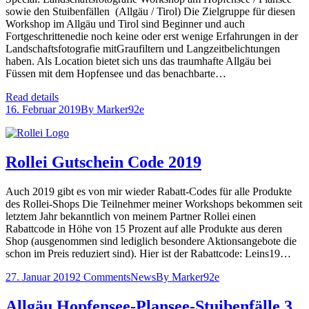
sowie den Stuibenfällen (Allgäu / Tirol) Die Zielgruppe für diesen
Workshop im Allgäu und Tirol sind Beginner und auch
Fortgeschrittenedie noch keine oder erst wenige Erfahrungen in der
Landschaftsfotografie mitGraufiltern und Langzeitbelichtungen
haben. Als Location bietet sich uns das traumhafte Allgäu bei
Füssen mit dem Hopfensee und das benachbarte…
Read details
16. Februar 2019
By
Marker92e
Rollei Gutschein Code 2019
Auch 2019 gibt es von mir wieder Rabatt-Codes für alle Produkte
des Rollei-Shops Die Teilnehmer meiner Workshops bekommen seit
letztem Jahr bekanntlich von meinem Partner Rollei einen
Rabattcode in Höhe von 15 Prozent auf alle Produkte aus deren
Shop (ausgenommen sind lediglich besondere Aktionsangebote die
schon im Preis reduziert sind). Hier ist der Rabattcode: Leins19…
27. Januar 2019
2 Comments
News
By
Marker92e
Allgäu Hopfensee-Plansee-Stuibenfälle 3