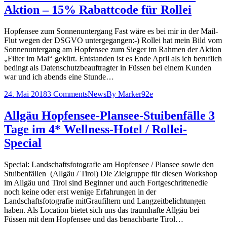
Aktion – 15% Rabattcode für Rollei
Hopfensee zum Sonnenuntergang Fast wäre es bei mir in der Mail-
Flut wegen der DSGVO untergegangen:-) Rollei hat mein Bild vom
Sonnenuntergang am Hopfensee zum Sieger im Rahmen der Aktion
„Filter im Mai“ gekürt. Entstanden ist es Ende April als ich beruflich
bedingt als Datenschutzbeauftragter in Füssen bei einem Kunden
war und ich abends eine Stunde…
24. Mai 2018
3 Comments
News
By
Marker92e
Allgäu Hopfensee-Plansee-Stuibenfälle 3
Tage im 4* Wellness-Hotel / Rollei-
Special
Special: Landschaftsfotografie am Hopfensee / Plansee sowie den
Stuibenfällen (Allgäu / Tirol) Die Zielgruppe für diesen Workshop
im Allgäu und Tirol sind Beginner und auch Fortgeschrittenedie
noch keine oder erst wenige Erfahrungen in der
Landschaftsfotografie mitGraufiltern und Langzeitbelichtungen
haben. Als Location bietet sich uns das traumhafte Allgäu bei
Füssen mit dem Hopfensee und das benachbarte Tirol…