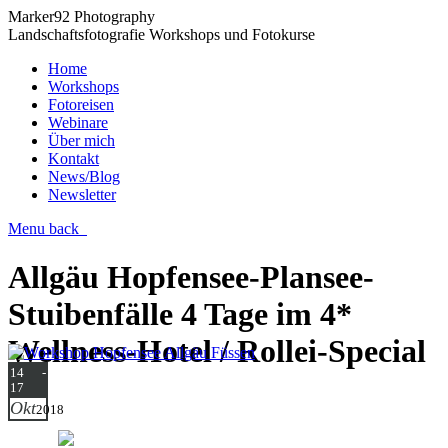
Marker92 Photography
Landschaftsfotografie Workshops und Fotokurse
Home
Workshops
Fotoreisen
Webinare
Über mich
Kontakt
News/Blog
Newsletter
Menu
back
Allgäu Hopfensee-Plansee-
Stuibenfälle 4 Tage im 4*
Wellness-Hotel / Rollei-Special
14 -
17
Okt
2018