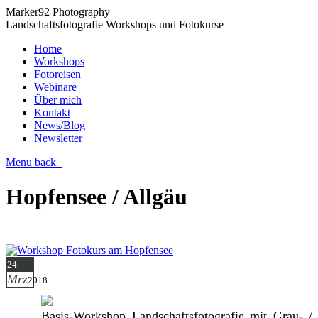
Marker92 Photography
Landschaftsfotografie Workshops und Fotokurse
Home
Workshops
Fotoreisen
Webinare
Über mich
Kontakt
News/Blog
Newsletter
Menu
back
Hopfensee / Allgäu
24
Mrz
2018
Basis-Workshop Landschaftsfotografie mit Grau- /