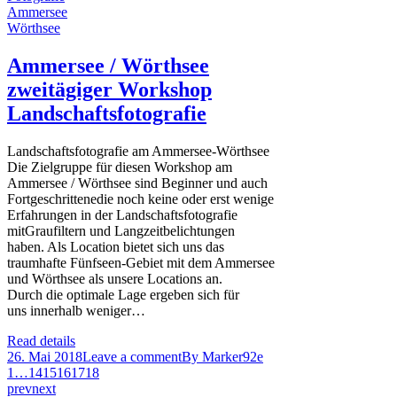
Ammersee / Wörthsee
zweitägiger Workshop
Landschaftsfotografie
Landschaftsfotografie am Ammersee-Wörthsee
Die Zielgruppe für diesen Workshop am
Ammersee / Wörthsee sind Beginner und auch
Fortgeschrittenedie noch keine oder erst wenige
Erfahrungen in der Landschaftsfotografie
mitGraufiltern und Langzeitbelichtungen
haben. Als Location bietet sich uns das
traumhafte Fünfseen-Gebiet mit dem Ammersee
und Wörthsee als unsere Locations an.
Durch die optimale Lage ergeben sich für
uns innerhalb weniger…
Read details
26. Mai 2018
Leave a comment
By
Marker92e
1
…
14
15
16
17
18
prev
next