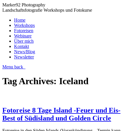
Marker92 Photography
Landschaftsfotografie Workshops und Fotokurse
Home
Workshops
Fotoreisen
Webinare
Über mich
Kontakt
News/Blog
Newsletter
Menu
back
Tag Archives:
Iceland
Fotoreise 8 Tage Island -Feuer und Eis-
Best of Südisland und Golden Circle
Fotoreise in den Süden Islands (Vorankündigung – Termin kann