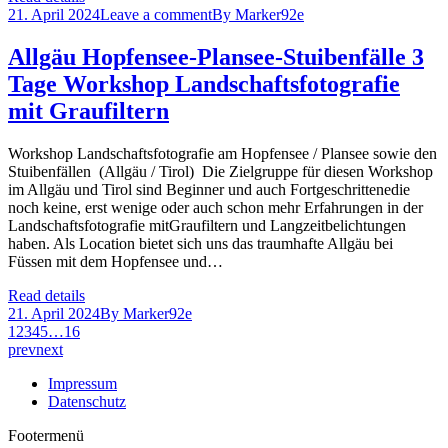
21. April 2024
Leave a comment
By
Marker92e
Allgäu Hopfensee-Plansee-Stuibenfälle 3
Tage Workshop Landschaftsfotografie
mit Graufiltern
Workshop Landschaftsfotografie am Hopfensee / Plansee sowie den
Stuibenfällen (Allgäu / Tirol) Die Zielgruppe für diesen Workshop
im Allgäu und Tirol sind Beginner und auch Fortgeschrittenedie
noch keine, erst wenige oder auch schon mehr Erfahrungen in der
Landschaftsfotografie mitGraufiltern und Langzeitbelichtungen
haben. Als Location bietet sich uns das traumhafte Allgäu bei
Füssen mit dem Hopfensee und…
Read details
21. April 2024
By
Marker92e
1
2
3
4
5
…
16
prev
next
Impressum
Datenschutz
Footermenü