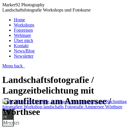
Marker92 Photography
Landschaftsfotografie Workshops und Fotokurse
Home
Workshops
Fotoreisen
Webinare
Über mich
Kontakt
News/Blog
Newsletter
Menu
back
Landschaftsfotografie /
Langzeitbelichtung mit
Graufiltern am Ammersee /
Wörthsee
15 -
16
Mrz
2025