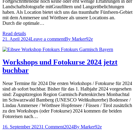
Fortgeschrittenedie noch keine oder erst wenige Erfahrungen in der
Landschaftsfotografie mitGraufiltern und Langzeitbelichtungen
haben. Als Location bietet sich uns das traumhafte Fünfseen-Gebiet
mit dem Ammersee und Wörthsee als unsere Locations an.
Durch die optimale…
Read details
21. April 2024
Leave a comment
By
Marker92e
Workshops und Fotokurse 2024 jetzt
buchbar
Neue Termine für 2024 Die ersten Workshops / Fotokurse für 2024
sind ab sofort buchbar. Bisher für das 1. Halbjahr 2024 vorgesehen
sind: Zugspitzregion Region Garmisch-Partenkirchen Monbachtal
im Schwarzwald Bamberg (UNESCO Weltkulturerbe) Bodensee /
Lindau Ammersee / Wörthsee Hopfensee / Füssen / Tirol zusätzlich
zu den Workshops (oder Fotokurse) 2024 kommen die beiden
Fotoreisen nach…
16. September 2023
1 Comment
2024
By
Marker92e