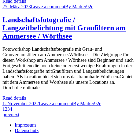
Read details
25. März 2023
Leave a comment
By
Marker92e
Landschaftsfotografie /
Langzeitbelichtung mit Graufiltern am
Ammersee / Wörthsee
Fotoworkshop Landschaftsfotografie mit Grau- und
Grauverlaufsfiltern am Ammersee-Wörthsee Die Zielgruppe für
diesen Workshop am Ammersee / Wörthsee sind Beginner und auch
Fortgeschrittenedie noch keine oder erst wenige Erfahrungen in der
Landschaftsfotografie mitGraufiltern und Langzeitbelichtungen
haben. Als Location bietet sich uns das traumhafte Fünfseen-Gebiet
mit dem Ammersee und Wörthsee als unsere Locations an.
Durch die optimale…
Read details
1. November 2022
Leave a comment
By
Marker92e
1
2
3
4
prev
next
Impressum
Datenschutz