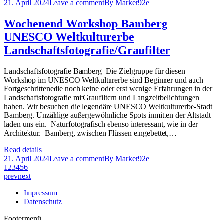
21. April 2024
Leave a comment
By
Marker92e
Wochenend Workshop Bamberg
UNESCO Weltkulturerbe
Landschaftsfotografie/Graufilter
Landschaftsfotografie Bamberg Die Zielgruppe für diesen
Workshop im UNESCO Weltkulturerbe sind Beginner und auch
Fortgeschrittenedie noch keine oder erst wenige Erfahrungen in der
Landschaftsfotografie mitGraufiltern und Langzeitbelichtungen
haben. Wir besuchen die legendäre UNESCO Weltkulturerbe-Stadt
Bamberg. Unzählige außergewöhnliche Spots inmitten der Altstadt
laden uns ein. Naturfotografisch ebenso interessant, wie in der
Architektur. Bamberg, zwischen Flüssen eingebettet,…
Read details
21. April 2024
Leave a comment
By
Marker92e
1
2
3
4
5
6
prev
next
Impressum
Datenschutz
Footermenü