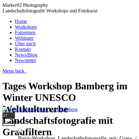
Marker92 Photography
Landschaftsfotografie Workshops und Fotokurse
Home
Workshops
Fotoreisen
Webinare
Über mich
Kontakt
News/Blog
Newsletter
Menu
back
Tages Workshop Bamberg im
Winter UNESCO
Weltkulturerbe
27
Landschaftsfotografie mit
Jan
2024
Graufiltern
Basis-Workshop Landschaftsfotografie mit Grau- /