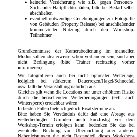
keinerlei Versicherung wie z.B. gegen Personen-,
Sach- oder Haftpflichtschäden, bitte bei Bedarf selbst
abschließen
eventuell notwendige Genehmigungen zur Fotografie
von Gebäuden (Property Release) bei anschließender
kommerzieller Nutzung durch den Workshop-
Teilnehmer
Grundkenntnisse der Kamerabedienung im manuellen
Modus sollten idealerweise schon vorhanden sein, sind aber
nicht Bedingung (bitte Trainer rechtzeitig vorher
informieren)
Wir fotografieren auch bei nicht optimaler Wetterlage,
lediglich bei stärkerem Dauerregen/Hagel/Schneefall
usw. fällt die Veranstaltung natürlich aus.
Gleiches gilt wenn die Locations nur unter erhöhtem Risiko
durch die herrschenden Wetterbedingungen (evtl. auch
Wintersperre) erreichbar wären.
In beiden Fällen biete ich jedoch Ersatztermine an.
Bitte haben Sie Verständnis dafür daß eine Absage aus
wetterbedingten Gründen auch kurzfristig vor dem
Workshop-Termin erfolgen kann, bedenken Sie das bei
eventueller Buchung von Übernachtung oder anderen
Nebenleistungen die nicht Bestandteil dieses Workshops