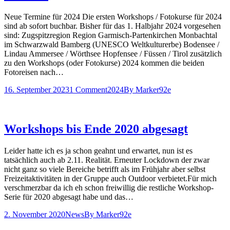
Neue Termine für 2024 Die ersten Workshops / Fotokurse für 2024
sind ab sofort buchbar. Bisher für das 1. Halbjahr 2024 vorgesehen
sind: Zugspitzregion Region Garmisch-Partenkirchen Monbachtal
im Schwarzwald Bamberg (UNESCO Weltkulturerbe) Bodensee /
Lindau Ammersee / Wörthsee Hopfensee / Füssen / Tirol zusätzlich
zu den Workshops (oder Fotokurse) 2024 kommen die beiden
Fotoreisen nach…
16. September 2023
1 Comment
2024
By
Marker92e
Workshops bis Ende 2020 abgesagt
Leider hatte ich es ja schon geahnt und erwartet, nun ist es
tatsächlich auch ab 2.11. Realität. Erneuter Lockdown der zwar
nicht ganz so viele Bereiche betrifft als im Frühjahr aber selbst
Freizeitaktivitäten in der Gruppe auch Outdoor verbietet.Für mich
verschmerzbar da ich eh schon freiwillig die restliche Workshop-
Serie für 2020 abgesagt habe und das…
2. November 2020
News
By
Marker92e