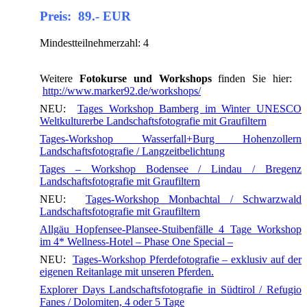
Preis: 89.- EUR
Mindestteilnehmerzahl: 4
Weitere
Fotokurse und Workshops
finden Sie hier:
http://www.marker92.de/workshops/
NEU:
Tages Workshop Bamberg im Winter UNESCO
Weltkulturerbe Landschaftsfotografie mit Graufiltern
Tages-Workshop Wasserfall+Burg Hohenzollern
Landschaftsfotografie / Langzeitbelichtung
Tages – Workshop Bodensee / Lindau / Bregenz
Landschaftsfotografie mit Graufiltern
NEU:
Tages-Workshop Monbachtal / Schwarzwald
Landschaftsfotografie mit Graufiltern
Allgäu Hopfensee-Plansee-Stuibenfälle 4 Tage Workshop
im 4* Wellness-Hotel – Phase One Special –
NEU:
Tages-Workshop Pferdefotografie – exklusiv auf der
eigenen Reitanlage mit unseren Pferden.
Explorer Days Landschaftsfotografie in Südtirol / Refugio
Fanes / Dolomiten, 4 oder 5 Tage