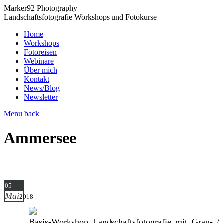
Marker92 Photography
Landschaftsfotografie Workshops und Fotokurse
Home
Workshops
Fotoreisen
Webinare
Über mich
Kontakt
News/Blog
Newsletter
Menu
back
Ammersee
05
Mai
2018
Basis-Workshop Landschaftsfotografie mit Grau- /