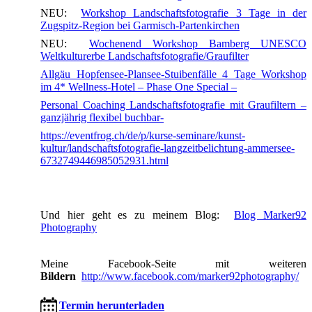
NEU:
Workshop Landschaftsfotografie 3 Tage in der
Zugspitz-Region bei Garmisch-Partenkirchen
NEU:
Wochenend Workshop Bamberg UNESCO
Weltkulturerbe Landschaftsfotografie/Graufilter
Allgäu Hopfensee-Plansee-Stuibenfälle 4 Tage Workshop
im 4* Wellness-Hotel – Phase One Special –
Personal Coaching Landschaftsfotografie mit Graufiltern –
ganzjährig flexibel buchbar-
https://eventfrog.ch/de/p/kurse-seminare/kunst-
kultur/landschaftsfotografie-langzeitbelichtung-ammersee-
6732749446985052931.html
Und hier geht es zu meinem Blog:
Blog Marker92
Photography
Meine Facebook-Seite mit weiteren
Bildern
http://www.facebook.com/marker92photography/
Termin herunterladen