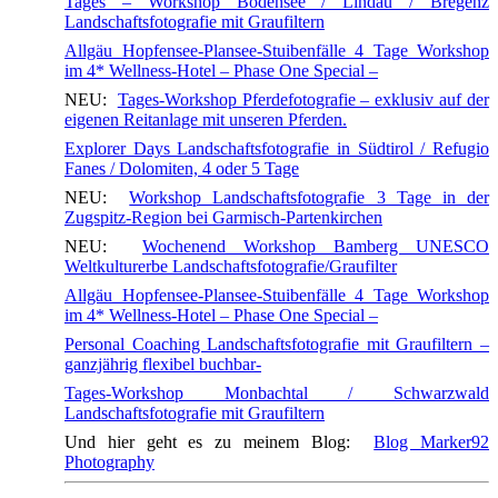
Tages – Workshop Bodensee / Lindau / Bregenz
Landschaftsfotografie mit Graufiltern
Allgäu Hopfensee-Plansee-Stuibenfälle 4 Tage Workshop
im 4* Wellness-Hotel – Phase One Special –
NEU:
Tages-Workshop Pferdefotografie – exklusiv auf der
eigenen Reitanlage mit unseren Pferden.
Explorer Days Landschaftsfotografie in Südtirol / Refugio
Fanes / Dolomiten, 4 oder 5 Tage
NEU:
Workshop Landschaftsfotografie 3 Tage in der
Zugspitz-Region bei Garmisch-Partenkirchen
NEU:
Wochenend Workshop Bamberg UNESCO
Weltkulturerbe Landschaftsfotografie/Graufilter
Allgäu Hopfensee-Plansee-Stuibenfälle 4 Tage Workshop
im 4* Wellness-Hotel – Phase One Special –
Personal Coaching Landschaftsfotografie mit Graufiltern –
ganzjährig flexibel buchbar-
Tages-Workshop Monbachtal / Schwarzwald
Landschaftsfotografie mit Graufiltern
Und hier geht es zu meinem Blog:
Blog Marker92
Photography