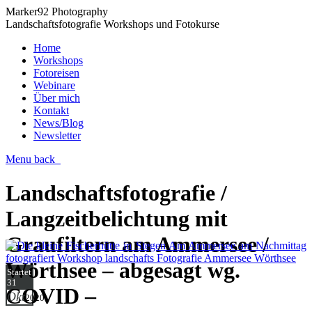
Marker92 Photography
Landschaftsfotografie Workshops und Fotokurse
Home
Workshops
Fotoreisen
Webinare
Über mich
Kontakt
News/Blog
Newsletter
Menu
back
Landschaftsfotografie /
Langzeitbelichtung mit
Graufiltern am Ammersee /
Wörthsee – abgesagt wg.
Startet
31
COVID –
Okt
2020