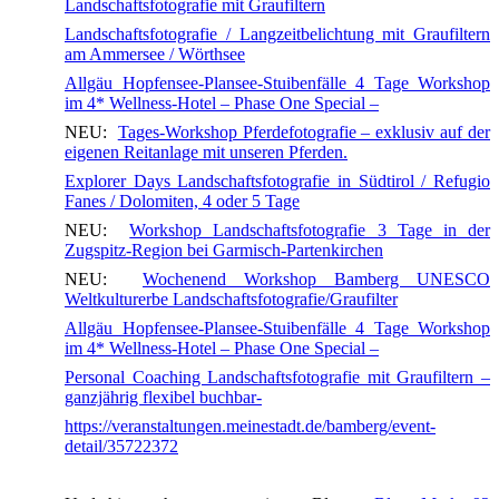
Landschaftsfotografie mit Graufiltern
Landschaftsfotografie / Langzeitbelichtung mit Graufiltern
am Ammersee / Wörthsee
Allgäu Hopfensee-Plansee-Stuibenfälle 4 Tage Workshop
im 4* Wellness-Hotel – Phase One Special –
NEU:
Tages-Workshop Pferdefotografie – exklusiv auf der
eigenen Reitanlage mit unseren Pferden.
Explorer Days Landschaftsfotografie in Südtirol / Refugio
Fanes / Dolomiten, 4 oder 5 Tage
NEU:
Workshop Landschaftsfotografie 3 Tage in der
Zugspitz-Region bei Garmisch-Partenkirchen
NEU:
Wochenend Workshop Bamberg UNESCO
Weltkulturerbe Landschaftsfotografie/Graufilter
Allgäu Hopfensee-Plansee-Stuibenfälle 4 Tage Workshop
im 4* Wellness-Hotel – Phase One Special –
Personal Coaching Landschaftsfotografie mit Graufiltern –
ganzjährig flexibel buchbar-
https://veranstaltungen.meinestadt.de/bamberg/event-
detail/35722372