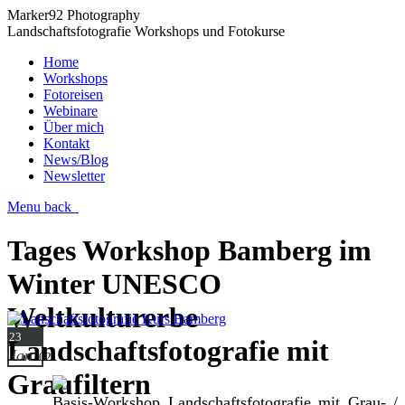
Marker92 Photography
Landschaftsfotografie Workshops und Fotokurse
Home
Workshops
Fotoreisen
Webinare
Über mich
Kontakt
News/Blog
Newsletter
Menu
back
Tages Workshop Bamberg im
Winter UNESCO
Weltkulturerbe
23
Landschaftsfotografie mit
Jan
2021
Graufiltern
Basis-Workshop Landschaftsfotografie mit Grau- /