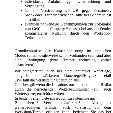
individuelle Anfahrt, ggf. Übernachtung und
Verpflegung
keinerlei Versicherung wie z.B. gegen Personen-,
Sach- oder Haftpflichtschäden, bitte bei Bedarf selbst
abschließen
eventuell notwendige Genehmigungen zur Fotografie
von Gebäuden (Property Release) bei anschließender
kommerzieller Nutzung durch den Workshop-
Teilnehmer
Grundkenntnisse der Kamerabedienung im manuellen
Modus sollten idealerweise schon vorhanden sein, sind aber
nicht Bedingung (bitte Trainer rechtzeitig vorher
informieren)
Wir fotografieren auch bei nicht optimaler Wetterlage,
lediglich bei stärkerem Dauerregen/Hagel/Schneefall
usw. fällt die Veranstaltung natürlich aus.
Gleiches gilt wenn die Locations nur unter erhöhtem Risiko
durch die herrschenden Wetterbedingungen (evtl. auch
Wintersperre) erreichbar wären.
In beiden Fällen biete ich jedoch Ersatztermine an.
Bitte haben Sie Verständnis dafür daß eine Absage aus
wetterbedingten Gründen auch kurzfristig vor dem
Workshop-Termin erfolgen kann, bedenken Sie das bei