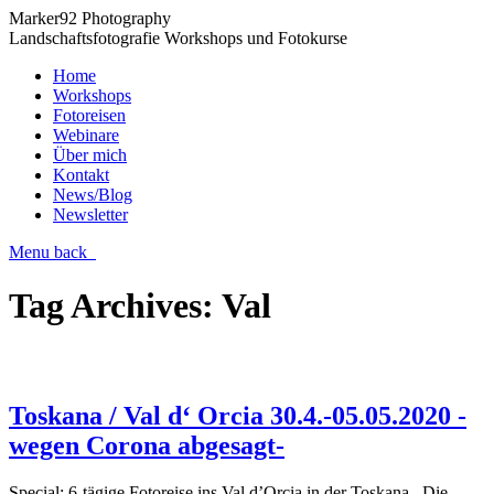
Marker92 Photography
Landschaftsfotografie Workshops und Fotokurse
Home
Workshops
Fotoreisen
Webinare
Über mich
Kontakt
News/Blog
Newsletter
Menu
back
Tag Archives:
Val
Toskana / Val d‘ Orcia 30.4.-05.05.2020 -
wegen Corona abgesagt-
Special: 6-tägige Fotoreise ins Val d’Orcia in der Toskana Die