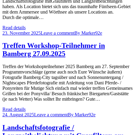
Landschaftsfotografie mitGraufiltern und Langzeitbelichtungen
haben. Als Location bietet sich uns das traumhafte Fünfseen-Gebiet
mit dem Ammersee und Wörthsee als unsere Locations an.
Durch die optimale…
Read details
23. November 2025
Leave a comment
By
Marker92e
Treffen Workshop-Teilnehmer in
Bamberg 27.09.2025
Treffen der Workshopteilnehmer 2025 Bamberg am 27. September
Programmvorschläge (gerne auch noch Eure Wünsche äußern)
Fotografie Bamberg-City tagsüber und nach Sonnenuntergang /
Nightscapes Pferdefotografie mit Anleitung von Dani Pferde- /
Ponyreiten für Mutige Sich einfach mal wieder treffen Gemeinsames
Grillen bei der Ponyvilla/ Besuch fränkischer Biergarten/Gaststätte
(je nach Wetter) Was solltet Ihr mitbringen? Gute…
Read details
24. August 2025
Leave a comment
By
Marker92e
Landschaftsfotografie /