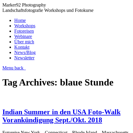
Marker92 Photography
Landschaftsfotografie Workshops und Fotokurse
Home
Workshops
Fotoreisen
Webinare
Über mich
Kontakt
News/Blog
Newsletter
Menu
back
Tag Archives:
blaue Stunde
Indian Summer in den USA Foto-Walk
Vorankündigung Sept./Okt. 2018
Fotoreise New York – Connecticut – Rhode Island – Massachusetts