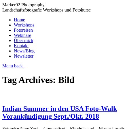
Marker92 Photography
Landschaftsfotografie Workshops und Fotokurse
Home
Workshops
Fotoreisen
Webinare
Über mich
Kontakt
News/Blog
Newsletter
Menu
back
Tag Archives:
Bild
Indian Summer in den USA Foto-Walk
Vorankündigung Sept./Okt. 2018
Fotoreise New York – Connecticut – Rhode Island – Massachusetts