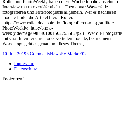
Rollei und PhotoWeekly haben diese Woche Inhalte aus einem
Interview mit mir veröffentlicht. Thema war Wasserfälle
fotografieren und Filterfotografie allgemein. Wer es nachlesen
möchte findet die Artikel hier: Rollei:
https://www.rollei.de/inspiration/fotografieren-mit-graufilter/
PhotoWeekly: http://photo-
weekly.de/mag/0984461001562753582/p23 Wer die Fotografie
mit Graufiltern erlernen oder vertiefen möchte, bei meinem
Workshops geht es genau um dieses Thema,…
10. Juli 2019
3 Comments
News
By
Marker92e
Impressum
Datenschutz
Footermenü