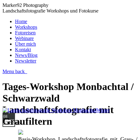
Marker92 Photography
Landschaftsfotografie Workshops und Fotokurse
Home
Workshops
Fotoreisen
Webinare
Über mich
Kontakt
News/Blog
Newsletter
Menu
back
Tages-Workshop Monbachtal /
Schwarzwald
Landschaftsfotografie mit
08
Graufiltern
Feb
2025
Basis-Workshop Landschaftsfotografie mit Grau- /