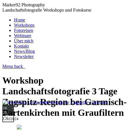
Marker92 Photography
Landschaftsfotografie Workshops und Fotokurse
Home
Workshops
Fotoreisen
Webinare
Über mich
Kontakt
News/Blog
Newsletter
Menu
back
Workshop
Landschaftsfotografie 3 Tage
Zugspitz-Region bei Garmisch-
18 -
Partenkirchen mit Graufiltern
20
Okt
2024