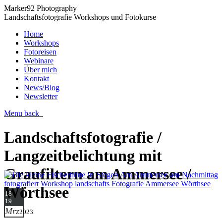
Marker92 Photography
Landschaftsfotografie Workshops und Fotokurse
Home
Workshops
Fotoreisen
Webinare
Über mich
Kontakt
News/Blog
Newsletter
Menu
back
Landschaftsfotografie /
Langzeitbelichtung mit
Graufiltern am Ammersee /
Wörthsee
18 -
19
Mrz
2023