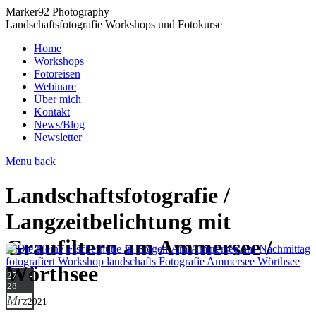
Marker92 Photography
Landschaftsfotografie Workshops und Fotokurse
Home
Workshops
Fotoreisen
Webinare
Über mich
Kontakt
News/Blog
Newsletter
Menu
back
Landschaftsfotografie /
Langzeitbelichtung mit
Graufiltern am Ammersee /
Wörthsee
27 -
28
Mrz
2021