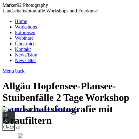
Marker92 Photography
Landschaftsfotografie Workshops und Fotokurse
Home
Workshops
Fotoreisen
Webinare
Über mich
Kontakt
News/Blog
Newsletter
Menu
back
Allgäu Hopfensee-Plansee-
Stuibenfälle 2 Tage Workshop
Landschaftsfotografie mit
15 -
Graufiltern
16
Okt
2022