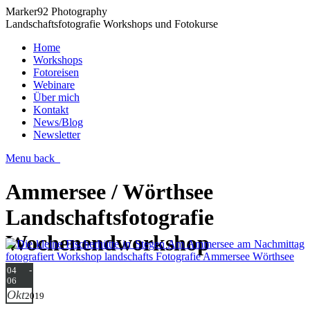
Marker92 Photography
Landschaftsfotografie Workshops und Fotokurse
Home
Workshops
Fotoreisen
Webinare
Über mich
Kontakt
News/Blog
Newsletter
Menu
back
Ammersee / Wörthsee
Landschaftsfotografie
Wochenendworkshop
04 -
06
Okt
2019