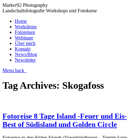
Marker92 Photography
Landschaftsfotografie Workshops und Fotokurse
Home
Workshops
Fotoreisen
Webinare
Über mich
Kontakt
News/Blog
Newsletter
Menu
back
Tag Archives:
Skogafoss
Fotoreise 8 Tage Island -Feuer und Eis-
Best of Südisland und Golden Circle
Fotoreise in den Süden Islands (Vorankündigung – Termin kann