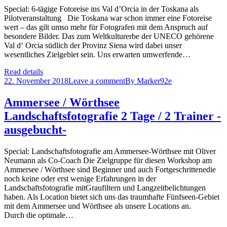
Special: 6-tägige Fotoreise ins Val d’Orcia in der Toskana als
Pilotveranstaltung Die Toskana war schon immer eine Fotoreise
wert – das gilt umso mehr für Fotografen mit dem Anspruch auf
besondere Bilder. Das zum Weltkulturerbe der UNECO gehörene
Val d‘ Orcia südlich der Provinz Siena wird dabei unser
wesentliches Zielgebiet sein. Uns erwarten umwerfende…
Read details
22. November 2018
Leave a comment
By
Marker92e
Ammersee / Wörthsee
Landschaftsfotografie 2 Tage / 2 Trainer -
ausgebucht-
Special: Landschaftsfotografie am Ammersee-Wörthsee mit Oliver
Neumann als Co-Coach Die Zielgruppe für diesen Workshop am
Ammersee / Wörthsee sind Beginner und auch Fortgeschrittenedie
noch keine oder erst wenige Erfahrungen in der
Landschaftsfotografie mitGraufiltern und Langzeitbelichtungen
haben. Als Location bietet sich uns das traumhafte Fünfseen-Gebiet
mit dem Ammersee und Wörthsee als unsere Locations an.
Durch die optimale…